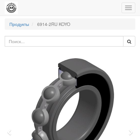
Пере
нави
Продукты
6914-2RU KOYO
Previous
Nex