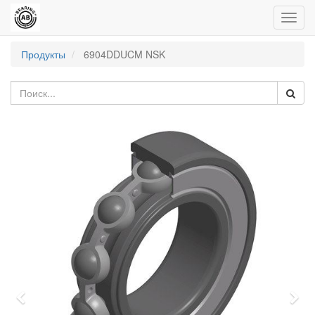
Пере
нави
Продукты
6904DDUCM NSK
Previous
Nex