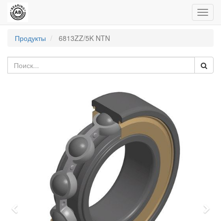
Пере
нави
Продукты
6813ZZ/5K NTN
Previous
Nex