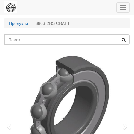
Пере
нави
Продукты
6803-2RS CRAFT
Previous
Nex