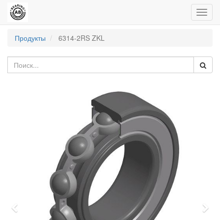
Пере
нави
Продукты
6314-2RS ZKL
Previous
Nex