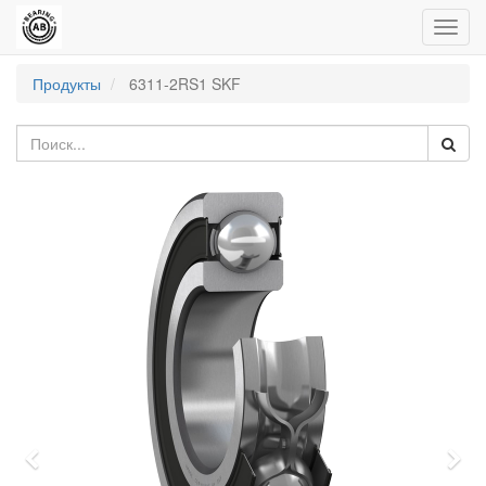
Пере
нави
Продукты
6311-2RS1 SKF
Previous
Nex