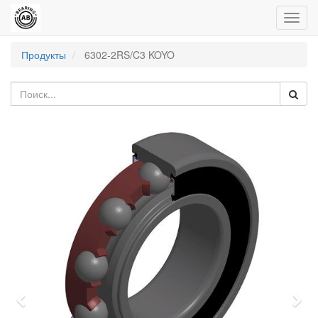
Пере
нави
Продукты
6302-2RS/C3 KOYO
Previous
Nex