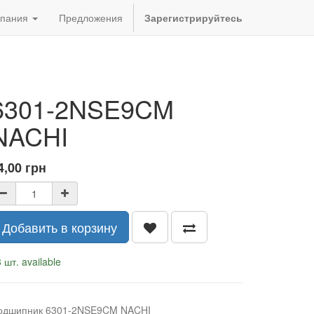
пания
Предложения
Зарегистрируйтесь
6301-2NSE9CM
NACHI
4,00
грн
Добавить в корзину
 шт. available
одшипник 6301-2NSE9CM NACHI