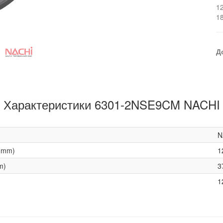
1
1
Д
Характеристики 6301-2NSE9CM NACHI
N
(mm)
1
m)
3
1