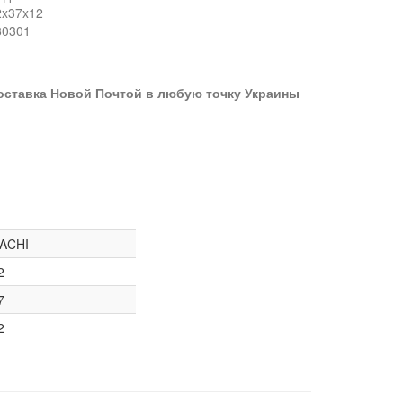
2x37x12
80301
оставка Новой Почтой в любую точку Украины
ACHI
2
7
2