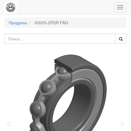
Пере
нави
Продукты
63005-2RSR FAG
Previous
Nex