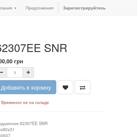
пания
Предложения
Зарегистрируйтесь
62307EE SNR
00,00
грн
Добавить в корзину
Временно не на складе
одшипник 62307EE SNR
5x80x31
80607