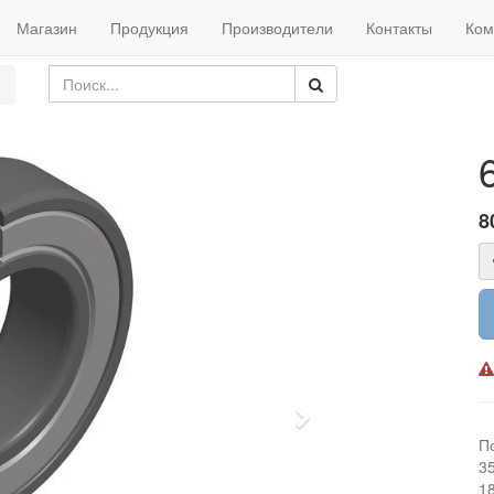
Магазин
Продукция
Производители
Контакты
Ком
8
Next
П
3
1