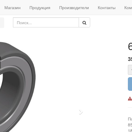
Магазин
Продукция
Производители
Контакты
Ком
3
Next
П
8
1