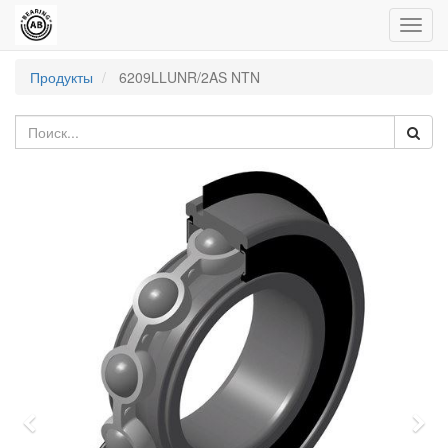
Пере
нави
Продукты
6209LLUNR/2AS NTN
Previous
Nex