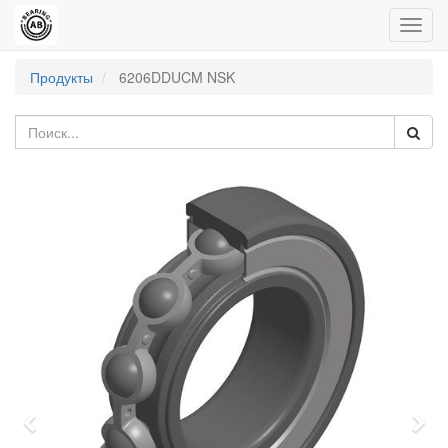
Пере
нави
Продукты
6206DDUCM NSK
Previous
Nex