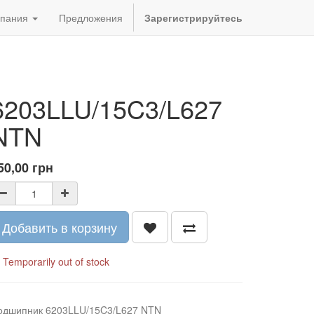
пания
Предложения
Зарегистрируйтесь
6203LLU/15C3/L627
NTN
50,00
грн
Добавить в корзину
Temporarily out of stock
одшипник 6203LLU/15C3/L627 NTN