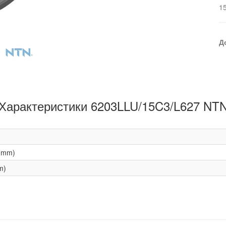
1
Д
Характеристики 6203LLU/15C3/L627 NT
(mm)
m)