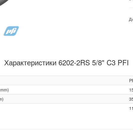
Д
Характеристики 6202-2RS 5/8" C3 PFI
P
(mm)
1
m)
3
1