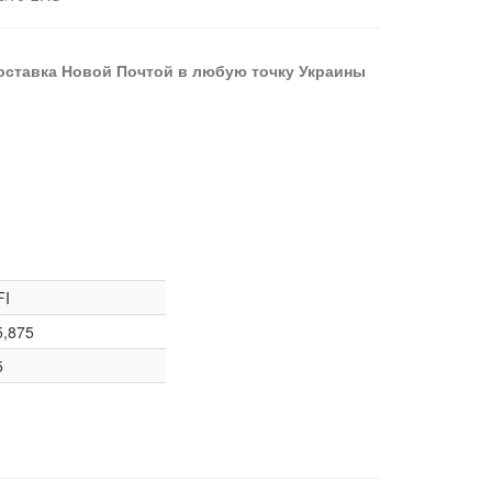
оставка Новой Почтой в любую точку Украины
FI
5,875
5
1