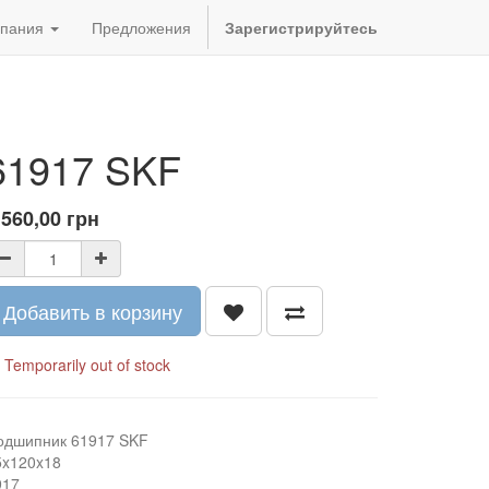
пания
Предложения
Зарегистрируйтесь
61917 SKF
 560,00
грн
Добавить в корзину
Temporarily out of stock
одшипник 61917 SKF
5x120x18
917