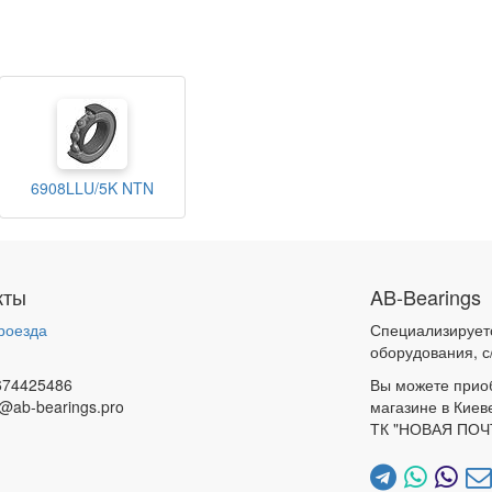
6908LLU/5K NTN
кты
AB-Bearings
роезда
Специализирует
и
оборудования, с
674425486
Вы можете прио
@ab-bearings.pro
магазине в Киев
ТК "НОВАЯ ПОЧ