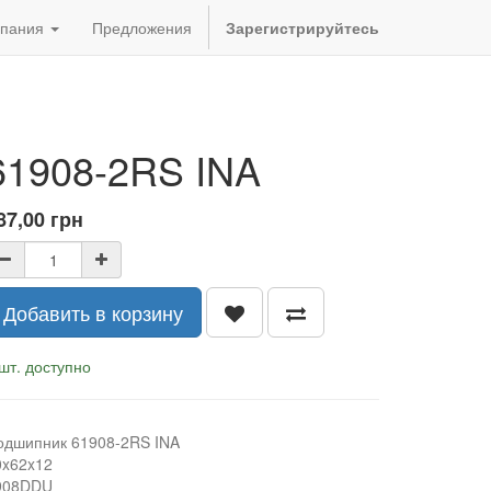
пания
Предложения
Зарегистрируйтесь
61908-2RS INA
87,00
грн
Добавить в корзину
шт. доступно
одшипник 61908-2RS INA
0x62x12
908DDU