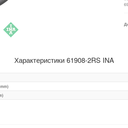
6
Д
Характеристики 61908-2RS INA
(mm)
m)