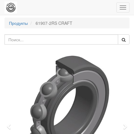
Пере
нави
Продукты
61907-2RS CRAFT
Previous
Nex