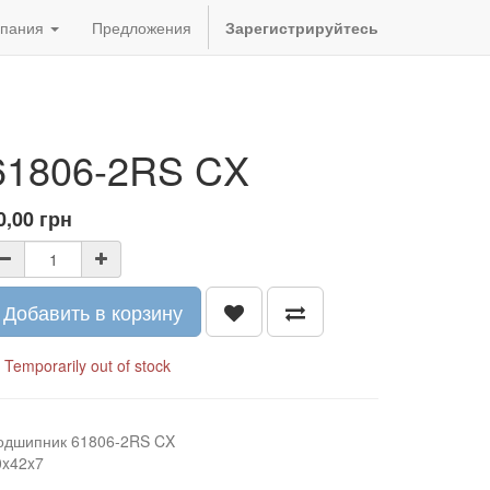
пания
Предложения
Зарегистрируйтесь
61806-2RS CX
0,00
грн
Добавить в корзину
Temporarily out of stock
одшипник 61806-2RS CX
0x42x7