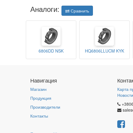
Аналоги:
Сравнить
6806DD NSK
HQ6806LLUCM KYK
Навигация
Конта
Магазин
Карта п
Новост
Продукция
+380
Производители
sales
Контакты