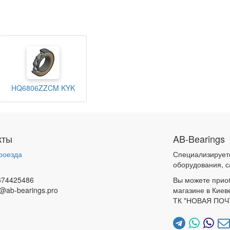
HQ6806ZZCM KYK
кты
AB-Bearings
роезда
Специализирует
и
оборудования, с
674425486
Вы можете прио
@ab-bearings.pro
магазине в Киев
ТК "НОВАЯ ПОЧ