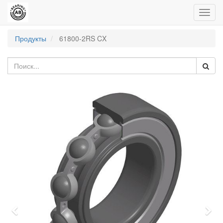
Пере
нави
Продукты
61800-2RS CX
Previous
Nex