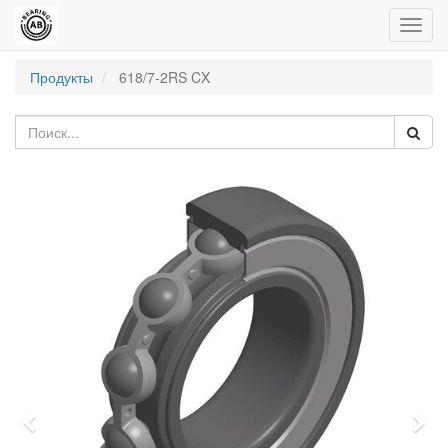
Пере
нави
Продукты
618/7-2RS CX
Previous
Nex