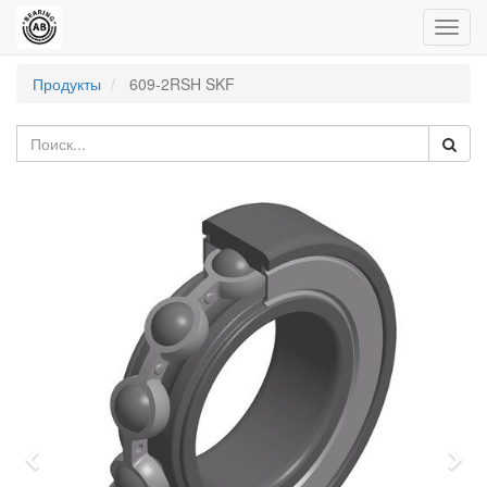
Пере
нави
Продукты
609-2RSH SKF
Previous
Nex