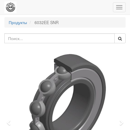
Пере
нави
Продукты
6032EE SNR
Previous
Nex