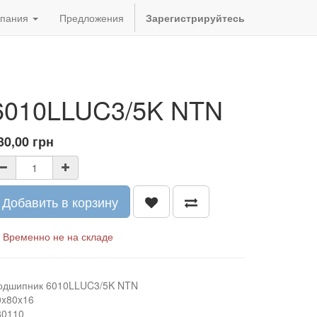
пания
Предложения
Зарегистрируйтесь
6010LLUC3/5K NTN
30,00
грн
Добавить в корзину
Временно не на складе
одшипник 6010LLUC3/5K NTN
0x80x16
80110