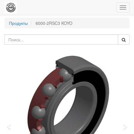
Пере
нави
Продукты
6000-2RSC3 KOYO
Previous
Nex