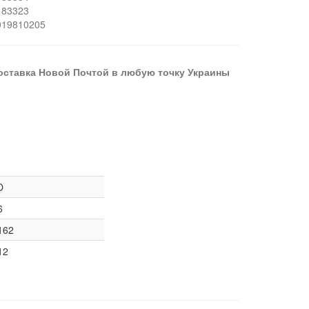
183323
019810205
оставка Новой Почтой в любую точку Украины
O
6
162
12