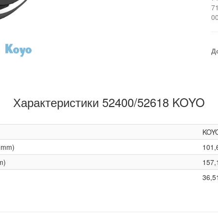
7
0
Д
Характеристики 52400/52618 KOYO
KOY
(mm)
101,
m)
157,
36,5