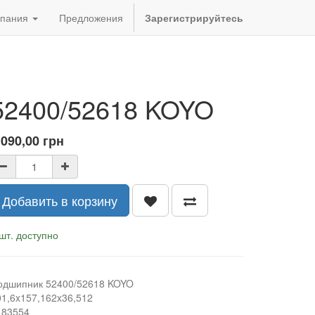
пания
Предложения
Зарегистрируйтесь
52400/52618 KOYO
 090,00
грн
Добавить в корзину
шт. доступно
одшипник 52400/52618 KOYO
01,6x157,162x36,512
183554