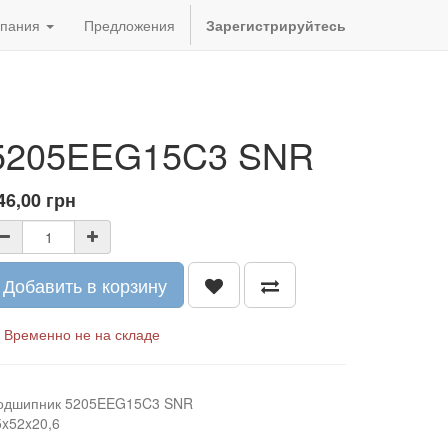
пания
Предложения
Зарегистрируйтесь
5205EEG15C3 SNR
46,00
грн
Добавить в корзину
Временно не на складе
одшипник 5205EEG15C3 SNR
5x52x20,6