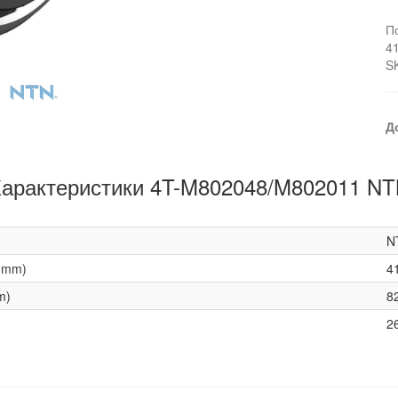
П
4
S
Д
арактеристики 4T-M802048/M802011 N
N
(mm)
4
m)
8
2