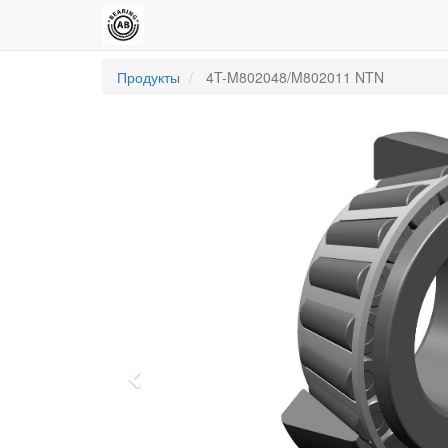
Продукты
4T-M802048/M802011 NTN
Previous