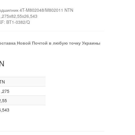
одшипник 4T-M802048/M802011 NTN
1,275x82,55x26,543
KF: BT1-0382/Q
оставка Новой Почтой в любую точку Украины
TN
TN
1,275
2,55
6,543