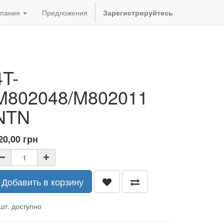
пания
Предложения
Зарегистрируйтесь
4T-
M802048/M802011
NTN
20,00
грн
Добавить в корзину
шт. доступно