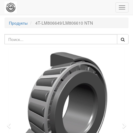
Пере
нави
Продукты
4T-LM806649/LM806610 NTN
Previous
Nex