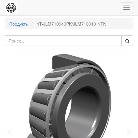
Пере
нави
Продукты
4T-JLM710949PK/JLM710910 NTN
Previous
Nex