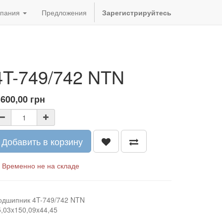
пания
Предложения
Зарегистрируйтесь
4T-749/742 NTN
 600,00
грн
Добавить в корзину
Временно не на складе
одшипник 4T-749/742 NTN
5,03x150,09x44,45