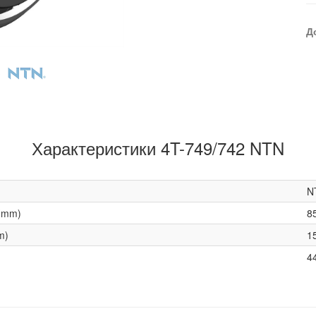
Д
Характеристики 4T-749/742 NTN
N
(mm)
8
m)
1
4