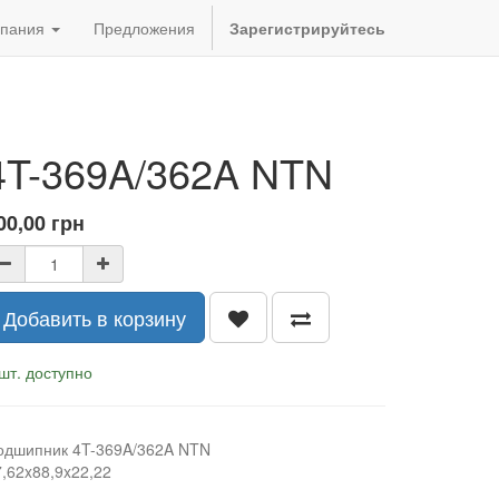
пания
Предложения
Зарегистрируйтесь
4T-369A/362A NTN
00,00
грн
Добавить в корзину
шт. доступно
одшипник 4T-369A/362A NTN
7,62x88,9x22,22