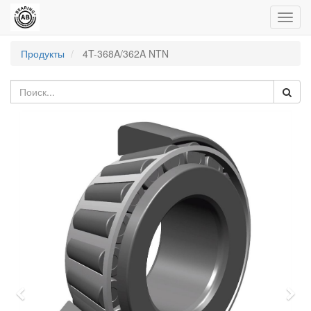
Пере
нави
Продукты
4T-368A/362A NTN
Previous
Nex