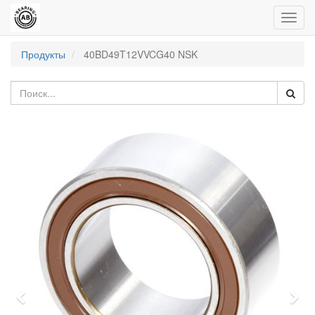
Пере
нави
Продукты
40BD49T12VVCG40 NSK
Previous
Nex