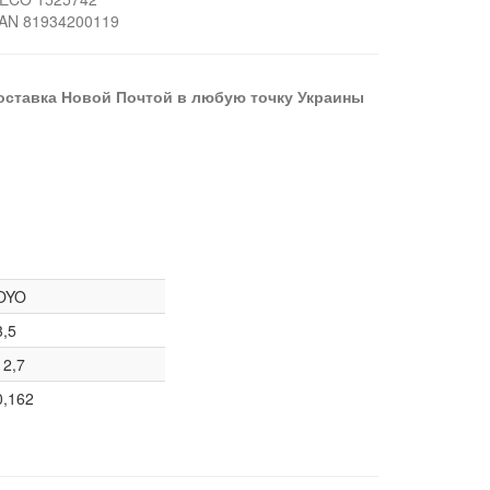
AN 81934200119
оставка Новой Почтой в любую точку Украины
OYO
3,5
12,7
0,162