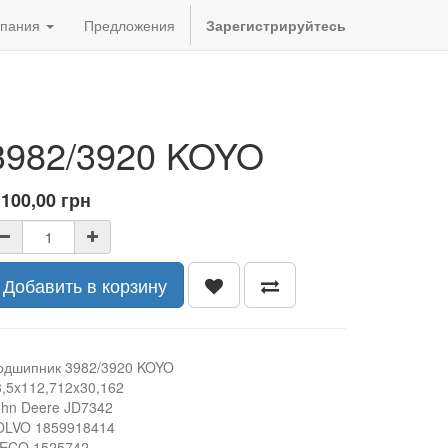
пания
Предложения
Зарегистрируйтесь
3982/3920 KOYO
 100,00
грн
Добавить в корзину
одшипник 3982/3920 KOYO
3,5x112,712x30,162
ohn Deere JD7342
OLVO 1859918414
VECO 1525742