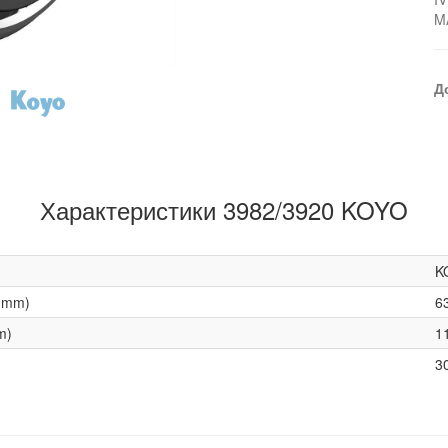
M
Д
Характеристики 3982/3920 KOYO
K
(mm)
6
m)
1
3