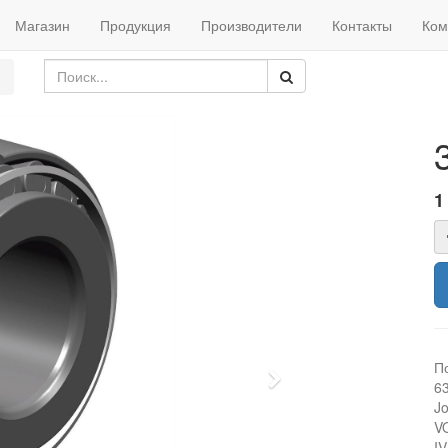
Магазин
Продукция
Производители
Контакты
Ком
1
П
Next
6
J
V
I