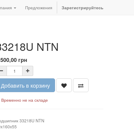
пания
Предложения
Зарегистрируйтесь
33218U NTN
 500,00
грн
Добавить в корзину
Временно не на складе
одшипник 33218U NTN
0x160x55