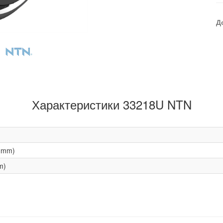
Д
Характеристики 33218U NTN
(mm)
m)