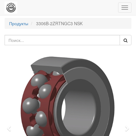
Пере
нави
Продукты
3306B-2ZRTNGC3 NSK
Previous
Nex