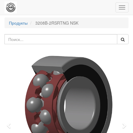
Пере
нави
Продукты
3208B-2RSRTNG NSK
Previous
Nex