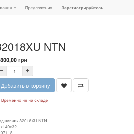
пания
Предложения
Зарегистрируйтесь
32018XU NTN
 800,00
грн
Добавить в корзину
Временно не на складе
одшипник 32018XU NTN
0x140x32
007118