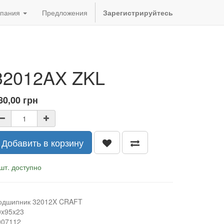
пания
Предложения
Зарегистрируйтесь
32012AX ZKL
80,00
грн
Добавить в корзину
шт. доступно
одшипник 32012X CRAFT
0x95x23
007112