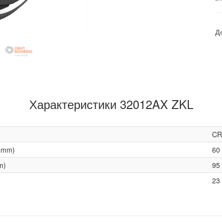
Д
Характеристики 32012AX ZKL
CR
(mm)
60
m)
95
23