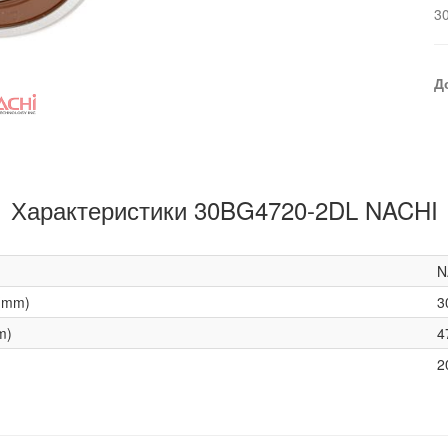
3
Д
Характеристики 30BG4720-2DL NACHI
N
(mm)
3
m)
4
2