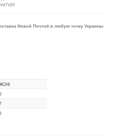
0x47x20
оставка Новой Почтой в любую точку Украины
ACHI
0
7
0