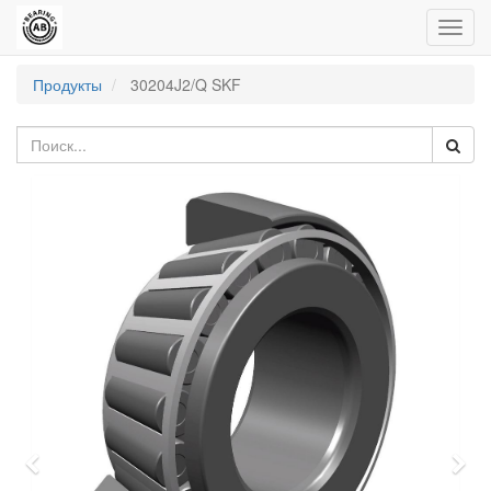
Пере
нави
Продукты
30204J2/Q SKF
Previous
Nex