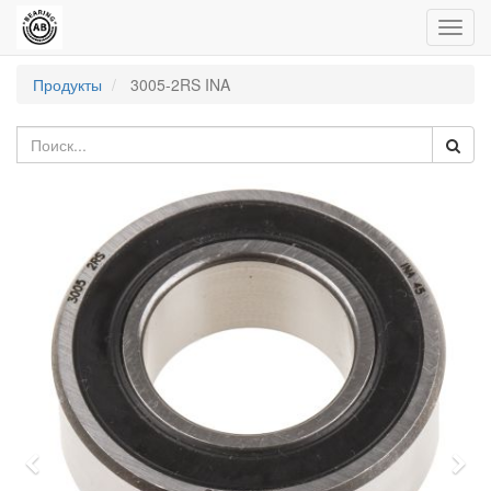
Пере
нави
Продукты
3005-2RS INA
Previous
Nex