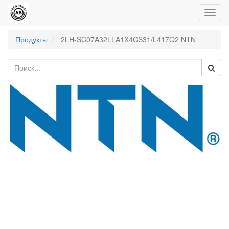
Пере
нави
Продукты
2LH-SC07A32LLA1X4CS31/L417Q2 NTN