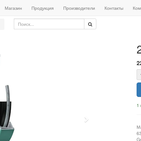
Магазин
Продукция
Производители
Контакты
Ком
2
1 
Next
М
6
Gr