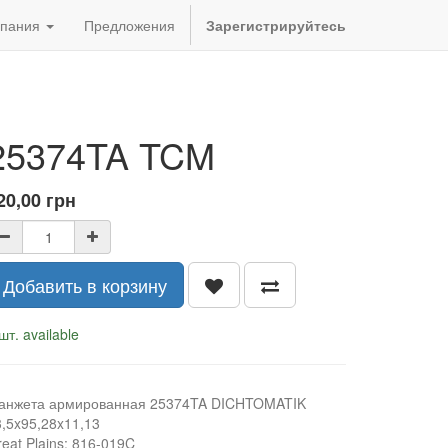
пания
Предложения
Зарегистрируйтесь
25374TA TCM
20,00
грн
Добавить в корзину
шт. available
анжета армированная 25374TA DICHTOMATIK
3,5x95,28x11,13
eat Plains: 816-019C