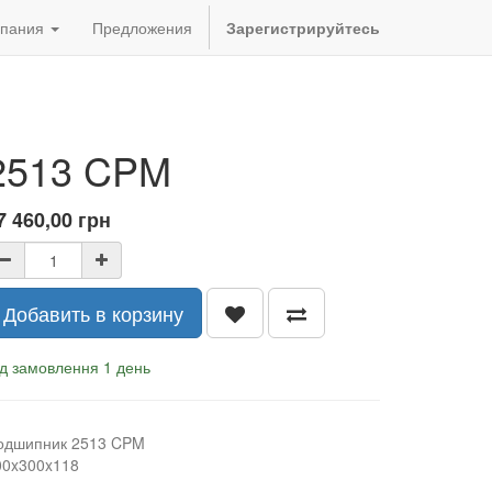
пания
Предложения
Зарегистрируйтесь
2513 CPM
7 460,00
грн
Добавить в корзину
ід замовлення 1 день
одшипник 2513 CPM
00x300x118