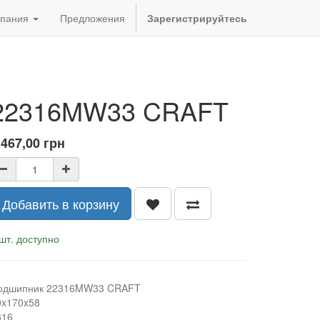
пания
Предложения
Зарегистрируйтесь
22316MW33 CRAFT
 467,00
грн
Добавить в корзину
шт. доступно
одшипник 22316MW33 CRAFT
0x170x58
616