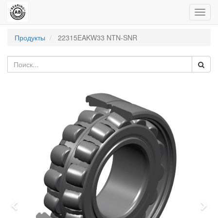
Пере
нави
Продукты
22315EAKW33 NTN-SNR
Previous
Nex