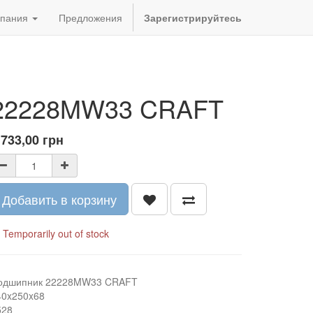
пания
Предложения
Зарегистрируйтесь
22228MW33 CRAFT
 733,00
грн
Добавить в корзину
Temporarily out of stock
одшипник 22228MW33 CRAFT
40x250x68
528