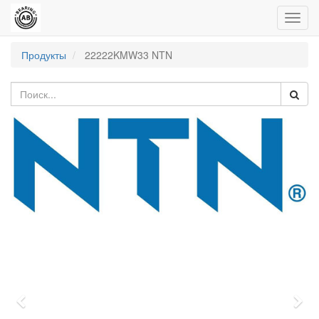
Пере
нави
Продукты
22222KMW33 NTN
Previous
Nex